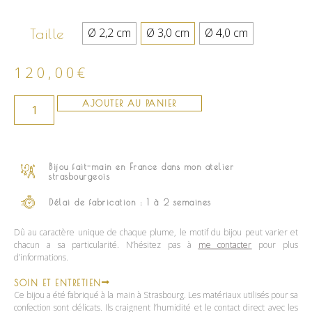
Ø 2,2 cm
Ø 3,0 cm
Ø 4,0 cm
Taille
120,00
€
AJOUTER AU PANIER
Bijou fait-main en France dans mon atelier
strasbourgeois
Délai de fabrication : 1 à 2 semaines
Dû au caractère unique de chaque plume, le motif du bijou peut varier et
chacun a sa particularité. N’hésitez pas à
me contacter
pour plus
d’informations.
SOIN ET ENTRETIEN
Ce bijou a été fabriqué à la main à Strasbourg. Les matériaux utilisés pour sa
confection sont délicats. Ils craignent l’humidité et le contact direct avec les