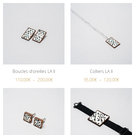
Boucles d’oreilles LA II
Colliers LA II
110,00
€
–
200,00
€
95,00
€
–
120,00
€