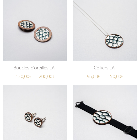
Boucles d’oreilles LA I
Colliers LA I
120,00
€
–
200,00
€
95,00
€
–
150,00
€