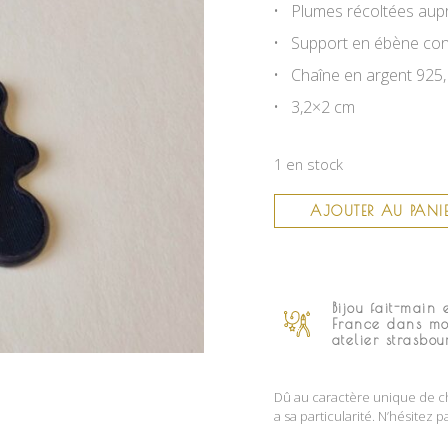
Plumes récoltées aupr
Support en ébène conç
Chaîne en argent 925
3,2×2 cm
1 en stock
AJOUTER AU PANI
Bijou fait-main 
France dans m
atelier strasbou
Dû au caractère unique de ch
a sa particularité. N’hésitez p