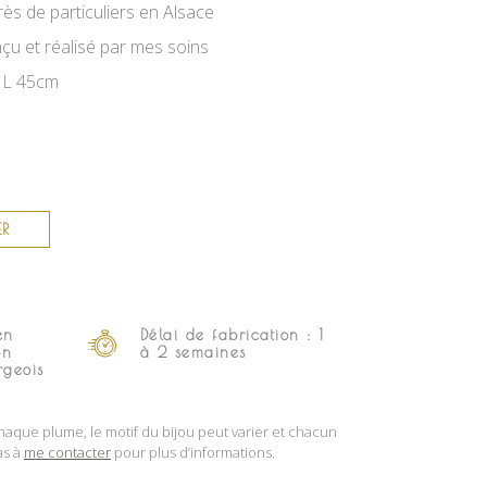
ès de particuliers en Alsace
u et réalisé par mes soins
, L 45cm
ER
en
Délai de fabrication : 1
on
à 2 semaines
rgeois
aque plume, le motif du bijou peut varier et chacun
as à
me contacter
pour plus d’informations.